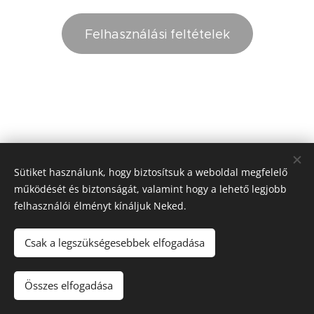
Felhasználási feltételek
Sütiket használunk, hogy biztosítsuk a weboldal megfelelő
működését és biztonságát, valamint hogy a lehető legjobb
felhasználói élményt kínáljuk Neked.
Csak a legszükségesebbek elfogadása
Üzemelteti: Sándorfalvi Ipartestület
Összes elfogadása
Készítette: Jenei Dávid - Elnökségi tag.
Sütik