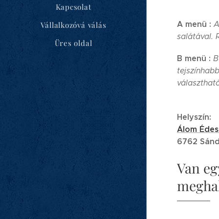
Kapcsolat
A menü :
A
Vállalkozóvá válás
salátával.
Üres oldal
B menü :
B
tejszínhabb
választható
Helyszín:
Álom Édes
6762 Sándo
Van eg
meghal