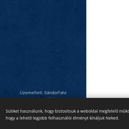
Üzemelteti: Sándorfalvi
Ipartestület
Készítette: Jenei Dávid - Elnökségi
Sütiket használunk, hogy biztosítsuk a weboldal megfelelő műkö
tag.
hogy a lehető legjobb felhasználói élményt kínáljuk Neked.
Sütik