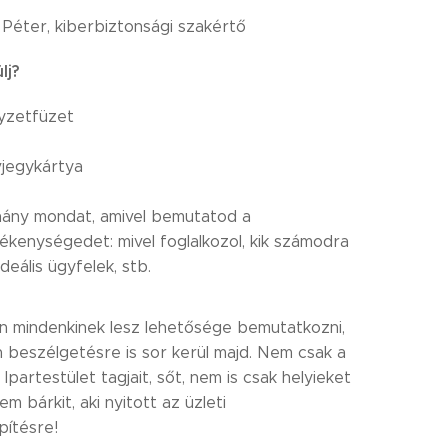
na Péter, kiberbiztonsági szakértő
ülj?
gyzetfüzet
vjegykártya
ány mondat, amivel bemutatod a
ékenységedet: mivel foglalkozol, kik számodra
ideális ügyfelek, stb.
ón mindenkinek lesz lehetősége bemutatkozni,
n beszélgetésre is sor kerül majd. Nem csak a
 Ipartestület tagjait, sőt, nem is csak helyieket
em bárkit, aki nyitott az üzleti
pítésre!