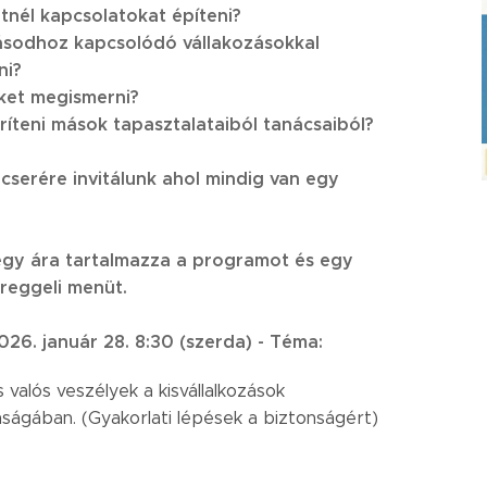
etnél kapcsolatokat építeni?
ásodhoz kapcsolódó vállakozásokkal
ni?
ket megismerni?
íteni mások tapasztalataiból tanácsaiból?
serére invitálunk ahol mindig van egy
egy ára tartalmazza a programot és egy
 reggeli menüt.
026. január 28. 8:30 (szerda) -
Téma:
 valós veszélyek a kisvállalkozások
nságában. (Gyakorlati lépések a biztonságért)