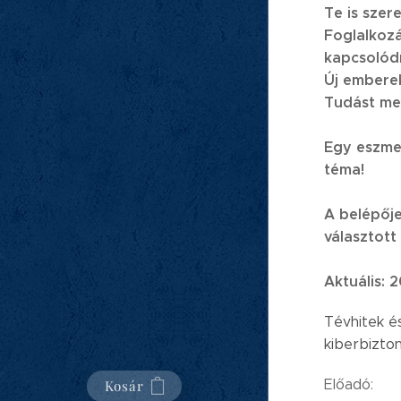
Te is szer
Foglalkoz
kapcsolód
Új embere
Tudást mer
Egy eszmec
téma!
A belépőj
választott
Aktuális:
2
Tévhitek és
kiberbizto
Előadó:
Kosár