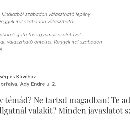
 kínálatból szabadon választható lepény
Reggeli ital szabadon választható!
uborék gofri friss gyümölcssalátával,
al, választható öntettel.
Reggeli ital szabadon
!
ség és Kávéház
rfalva, Ady Endre u. 2.
y témád? Ne tartsd magadban! Te ad
lgatnál valakit? Minden javaslatot s