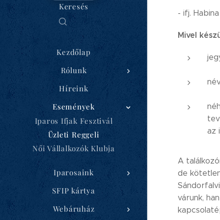
Keresés
- ifj. Habi
Mivel kész
Kezdőlap
je
Rólunk
né
Híreink
Események
néh
tev
Iparos Ifjak Fesztivál
az 
Üzleti Reggeli
Női Vállalkozók Klubja
A találkoz
Iparosaink
de kötetle
Sándorfalvi
SFIP kártya
várunk, han
Webáruház
kapcsolaté