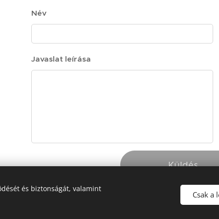
Név
Javaslat leírása
Küldés
dését és biztonságát, valamint
Csak a 