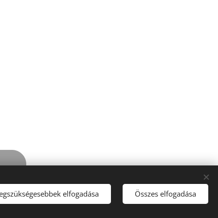
legszükségesebbek elfogadása
Összes elfogadása