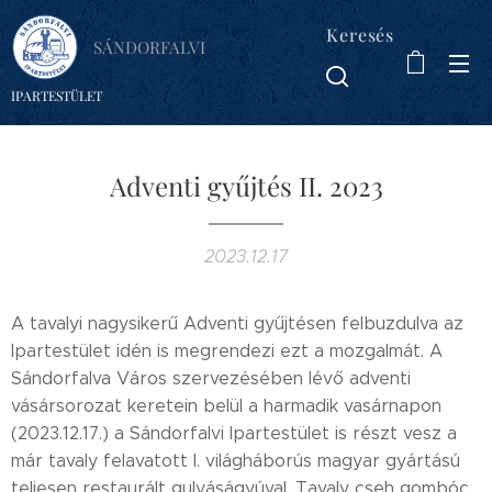
Keresés
SÁNDORFALVI
IPARTESTÜLET
Adventi gyűjtés II. 2023
2023.12.17
A tavalyi nagysikerű Adventi gyűjtésen felbuzdulva az
Ipartestület idén is megrendezi ezt a mozgalmát. A
Sándorfalva Város szervezésében lévő adventi
vásársorozat keretein belül a harmadik vasárnapon
(2023.12.17.) a Sándorfalvi Ipartestület is részt vesz a
már tavaly felavatott I. világháborús magyar gyártású
teljesen restaurált gulyáságyúval. Tavaly cseh gombóc