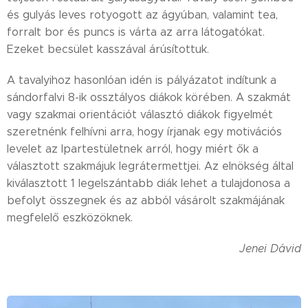
és gulyás leves rotyogott az ágyúban, valamint tea,
forralt bor és puncs is várta az arra látogatókat.
Ezeket becsület kasszával árúsítottuk.
A tavalyihoz hasonlóan idén is pályázatot indítunk a
sándorfalvi 8-ik ossztályos diákok körében. A szakmát
vagy szakmai orientációt választó diákok figyelmét
szeretnénk felhívni arra, hogy írjanak egy motivációs
levelet az Ipartestületnek arról, hogy miért ők a
választott szakmájuk legrátermettjei. Az elnökség által
kiválasztott 1 legelszántabb diák lehet a tulajdonosa a
befolyt összegnek és az abból vásárolt szakmájának
megfelelő eszközöknek.
Jenei Dávid