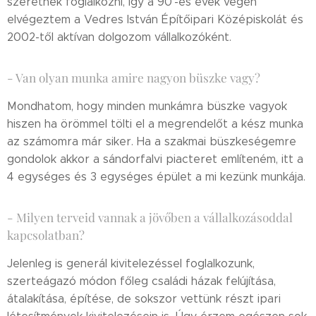
szeretnék foglalkozni, így a 90'-es évek végén
elvégeztem a Vedres István Építőipari Középiskolát és
2002-től aktívan dolgozom vállalkozóként.
- Van olyan munka amire nagyon büszke vagy?
Mondhatom, hogy minden munkámra büszke vagyok
hiszen ha örömmel tölti el a megrendelőt a kész munka
az számomra már siker. Ha a szakmai büszkeségemre
gondolok akkor a sándorfalvi piacteret említeném, itt a
4 egységes és 3 egységes épület a mi kezünk munkája.
- Milyen terveid vannak a jövőben a vállalkozásoddal
kapcsolatban?
Jelenleg is generál kivitelezéssel foglalkozunk,
szerteágazó módon főleg családi házak felújítása,
átalakítása, építése, de sokszor vettünk részt ipari