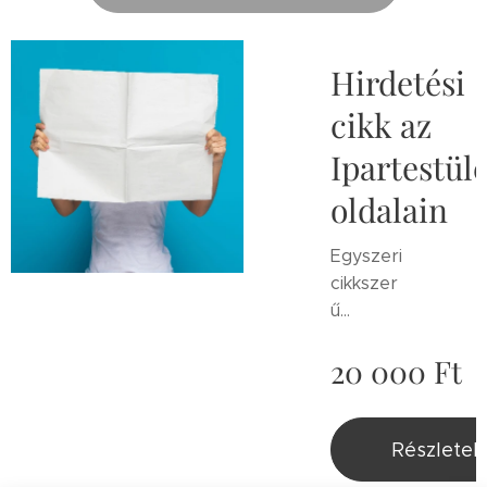
Hirdetési
cikk az
Ipartestüle
oldalain
Egyszeri
cikkszer
ű
megjelen
20 000
Ft
és.
Cégbem
utatás,
szolgálta
Részletek
tás