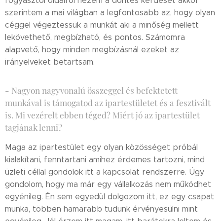
fogyasztói oldalról nézem a döntés kérdését akkor
szerintem a mai világban a legfontosabb az, hogy olyan
céggel végeztessük a munkát aki a minőség mellett
lekövethető, megbízható, és pontos. Számomra
alapvető, hogy minden megbízásnál ezeket az
irányelveket betartsam.
- Nagyon nagyvonalú összeggel és befektetett
munkával is támogatod az ipartestületet és a fesztivált
is. Mi vezérelt ebben téged? Miért jó az ipartestület
tagjának lenni?
Maga az ipartestület egy olyan közösséget próbál
kialakítani, fenntartani amihez érdemes tartozni, mind
üzleti céllal gondolok itt a kapcsolat rendszerre. Úgy
gondolom, hogy ma már egy vállalkozás nem működhet
egyénileg. Én sem egyedül dolgozom itt, ez egy csapat
munka, többen hamarabb tudunk érvényesülni mint