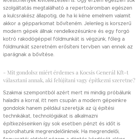
létesítmények kivitelezésein is. Úgy érzem egészen sok
szolgáltatás megtalálható a repertoáromban egészen
a kulcsrakész állapotig, de ha ki kéne emelnem valamit
akkor a gépparkomat bővíteném. Jelenleg is korszerű
modern gépek állnak rendelkezésünkre és egy forgó
kotró rakodógéppel földmunkát is végzünk, főleg a
földmunkát szeretném erősíteni tervben van ennek az
iparágnak a bővítése.
- Mit gondolsz miért érdemes a Kocsis Generál Kft-t
választani annak, aki felújítani vagy építkezni szeretne?
Szakmai szempontból azért mert mi mindig próbálunk
haladni a korral, itt nem csupán a modern gépeinkre
gondolok hanem például szeretjük az új építési
technikákat, technológiákat is alkalmazni
építkezéseinken így sok esetben pénzt és időt is
spórolhatunk megrendelőinknek. Ha megrendelői,