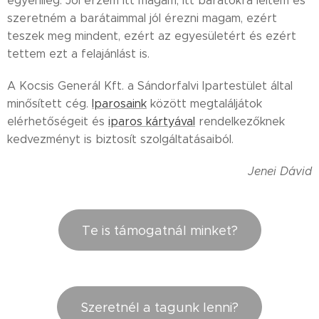
egyénileg. Jól érzem itt magam, itt barátokra leltem és
szeretném a barátaimmal jól érezni magam, ezért
teszek meg mindent, ezért az egyesületért és ezért
tettem ezt a felajánlást is.
A Kocsis Generál Kft. a Sándorfalvi Ipartestület által
minősített cég.
Iparosaink
között megtaláljátok
elérhetőségeit és
iparos kártyával
rendelkezőknek
kedvezményt is biztosít szolgáltatásaiból.
Jenei Dávid
Te is támogatnál minket?
Szeretnél a tagunk lenni?