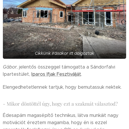
Cikkünk írásakor itt dolgoztak
Gábor
, jelentős összeggel támogatta a Sándorfalvi
Ipartestület,
Iparos Ifjak Fesztiválját
.
Elengedhetetlennek tartjuk, hogy bemutassuk nektek.
- Mikor döntöttél úgy, hogy ezt a szakmát választod?
Édesapám magasépítő technikus, látva munkáit nagy
motivációt éreztem magamba, hogy én is ezzel