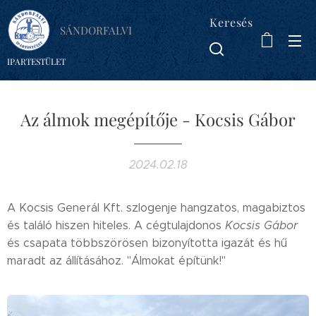
Keresés
SÁNDORFALVI
IPARTESTÜLET
Az álmok megépítője - Kocsis Gábor
2024.02.18
A Kocsis Generál Kft. szlogenje hangzatos, magabiztos
és találó hiszen hiteles. A cégtulajdonos
Kocsis Gábor
és csapata többszörösen bizonyította igazát és hű
maradt az állításához. "Álmokat építünk!"