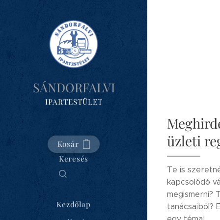
SÁNDORFALVI
IPARTESTÜLET
Meghird
üzleti re
Kosár
Keresés
Te is szeretn
kapcsolódó vá
megismerni? T
Kezdőlap
tanácsaiból? 
egy téma!