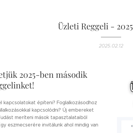
Üzleti Reggeli - 202
2025.02.12
etjük 2025-ben második
ggelinket!
él kapcsolatokat építeni? Foglalkozásodhoz
llalkozásokkal kapcsolódni? Új embereket
udást meríteni mások tapasztalataiból
Egy eszmecserére invitálunk ahol mindig van