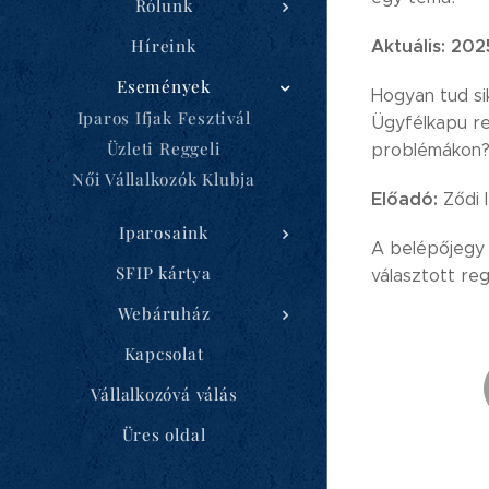
Rólunk
Híreink
Aktuális:
2025
Események
Hogyan tud sik
Iparos Ifjak Fesztivál
Ügyfélkapu re
Üzleti Reggeli
problémákon
Női Vállalkozók Klubja
Előadó:
Ződi 
Iparosaink
A belépőjegy 
SFIP kártya
választott reg
Webáruház
Kapcsolat
Vállalkozóvá válás
Üres oldal